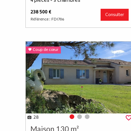
4 pièces - 3 chambres
238 500 €
Consulter
Référence : FDI706
Coup de cœur
28
Photo 0
Photo 1
Photo 2
Maison 130 m²