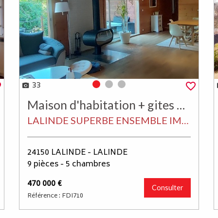
33
Photo 0
Photo 1
Photo 2
Maison d'habitation + gites 276 m²
LALINDE SUPERBE ENSEMBLE IMMOBILIER RÉNOVÉ, SITUÉ DANS UN ENVIRONNEMENT AU CALME, COMPRENANT UNE JOLIE MAISON BOIS DE 204 M² HABITABLES EN PARFAIT ETAT + 2 GITES DONT UN AVEC SPA PRIVÉ + PISCINE CARRELÉE ET CHAUFFÉE, TERRAIN SEMI-CLOS DE 5 593 M² ARBORÉ + UNE SURPRISE !. UNE CABANE PERCHÉE DANS LES ARBRES.
24150 LALINDE - LALINDE
9 pièces - 5 chambres
470 000 €
Consulter
Référence : FDI710