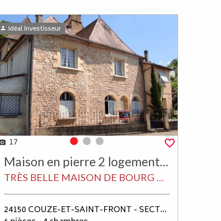
Idéal investisseur
17
Photo 0
Photo 1
Photo 2
Maison en pierre 2 logements 162 m²
TRÈS BELLE MAISON DE BOURG EN PIERRES 162 M² HAB SUR 2 NIVEAUX POSSIBILITÉ 2 T3 + CAVE + JARDIN CLOS DANS UN BOURG AVEC COMMERCES
24150 COUZE-ET-SAINT-FRONT - SECTEUR LALINDE