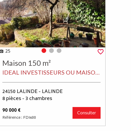
25
Photo 0
Photo 1
Photo 2
Maison 150 m²
IDEAL INVESTISSEURS OU MAISON DE VACANCES BEL ENSEMBLE DE MAISONS DE BOURG EN PIERRE DE 60 M² et 50 M² + ANNXE DE 40 M², LE TOUT SUR UN TERRAIN NON CLOS DE 954 M²
24150 LALINDE - LALINDE
8 pièces - 3 chambres
90 000 €
Consulter
Référence : FDI600