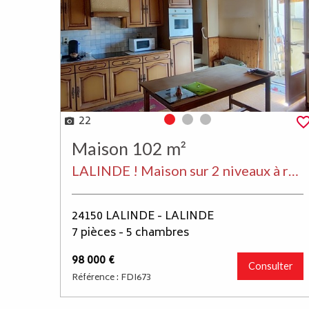
22
Photo 0
Photo 1
Photo 2
Maison 102 m²
LALINDE ! Maison sur 2 niveaux à rénover const de l'année 1960 et 1975, 102 m² sh 5 chambres composée: séjour salon, cuisine aménagée, 3 chambres, salle d'eau, wc, au 1er un grenier aménageable, 2 pièces pouvant servir de chambre, Sous-sol grand garage atelier, terrain de 411 m²en partie clos.chambres de
24150 LALINDE - LALINDE
7 pièces - 5 chambres
98 000 €
Consulter
Référence : FDI673