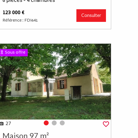
6 pièces - 4 chambres
123 000 €
Consulter
Référence : FDI641
Sous offre
27
Photo 0
Photo 1
Photo 2
Maison 97 m²