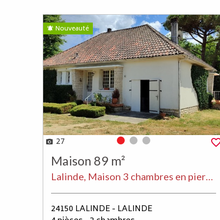
Nouveauté
27
Photo 0
Photo 1
Photo 2
Maison 89 m²
Lalinde, Maison 3 chambres en pierre sur vide sanitaire et de plain-pied à rafraîchir, au calme, proche des commerces
24150 LALINDE - LALINDE