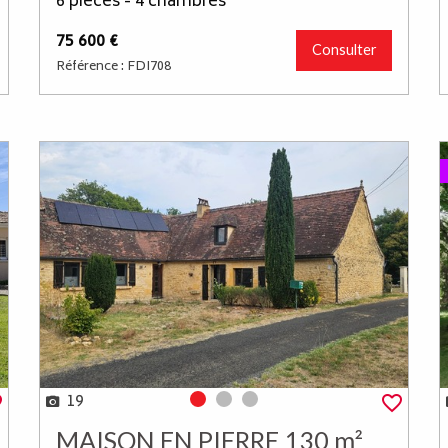
6 pièces - 4 chambres
75 600 €
Consulter
Référence : FDI708
19
Photo 0
Photo 1
Photo 2
MAISON EN PIERRE 130 m²