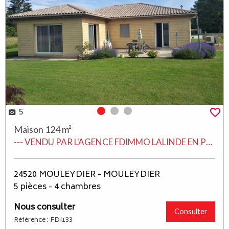
5
Photo 0
Photo 1
Photo 2
Maison 124 m²
--- VENDU PAR L'AGENCE FDIMMO LALINDE EN PERIGORD ---
24520 MOULEYDIER - MOULEYDIER
5 pièces - 4 chambres
Nous consulter
Consulter
Référence : FDI133