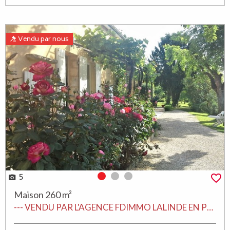
Vendu par nous
5
Photo 0
Photo 1
Photo 2
Maison 260 m²
--- VENDU PAR L'AGENCE FDIMMO LALINDE EN PERIGORD ---