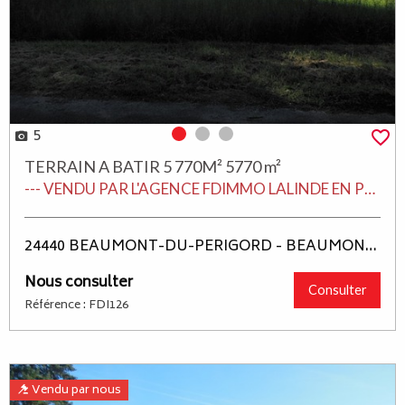
5
Photo 0
Photo 1
Photo 2
TERRAIN A BATIR 5 770M² 5770 m²
--- VENDU PAR L'AGENCE FDIMMO LALINDE EN PERIGORD ---
24440 BEAUMONT-DU-PERIGORD - BEAUMONT DU PERIGORD
Nous consulter
Consulter
Référence : FDI126
Vendu par nous