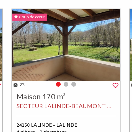
Coup de cœur
23
Photo 0
Photo 1
Photo 2
Maison 170 m²
SECTEUR LALINDE-BEAUMONT MAISON DE 170 M² HABITABLES CONSTRUCTION DE L'ANNÉE 2000, COMPOSÉE D'UNE GRANDE PIECE DE VIE DE 80 M², CUISINE EQUIPÉE, 3 CHAMBRES, SALLE D'EAU , CHAUFFAGE POMPE A CHALEUR, AGREABLE TERRAIN NON CLOS DE 5000 M².
24150 LALINDE - LALINDE