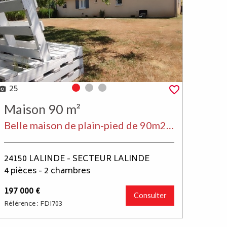
25
Photo 0
Photo 1
Photo 2
Maison 90 m²
Belle maison de plain-pied de 90m2 habitable, 2 chambres + garage attenant et communicant + abris jardin, le tout en parfait état sur un terrain clos de 1250m² environ.
24150 LALINDE - SECTEUR LALINDE
4 pièces - 2 chambres
197 000 €
Consulter
Référence : FDI703