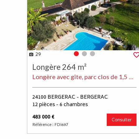
29
Photo 0
Photo 1
Photo 2
Longère 264 m²
Longère avec gîte, parc clos de 1,5 ha et piscine à Bergerac
24100 BERGERAC - BERGERAC
12 pièces - 6 chambres
483 000 €
Consulter
Référence : FDI697