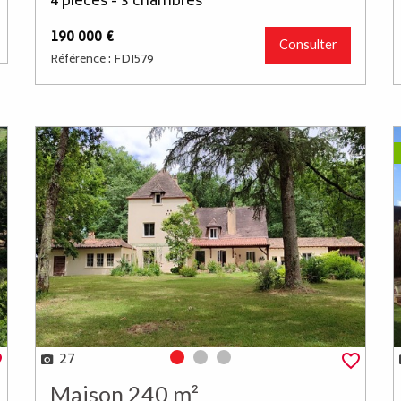
4 pièces - 3 chambres
190 000 €
Consulter
Référence : FDI579
27
Photo 0
Photo 1
Photo 2
Maison 240 m²