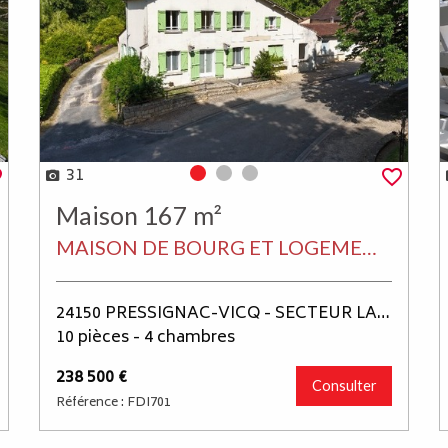
31
Photo 0
Photo 1
Photo 2
Maison 167 m²
MAISON DE BOURG ET LOGEMENT INDEPENDANT A RENOVER
24150 PRESSIGNAC-VICQ - SECTEUR LALINDE
10 pièces - 4 chambres
238 500 €
Consulter
Référence : FDI701