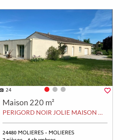
24
Photo 0
Photo 1
Photo 2
Maison 220 m²
PERIGORD NOIR JOLIE MAISON DE 220 M² SH, 4 CHAMBRES DONT UNE SUITÉE, BELLES PIECES DE VIE, CUISINE ÉQUIPÉE, SALLE DE BIEN-ÊTRE AVEC PISCINE ET HAMMAM LE TOUT SUR 8 545 M²..
24480 MOLIERES - MOLIERES