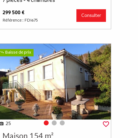
7 pièces - 4 chambres
299 500 €
Consulter
Référence : FDI675
Baisse de prix
25
Photo 0
Photo 1
Photo 2
Maison 154 m²