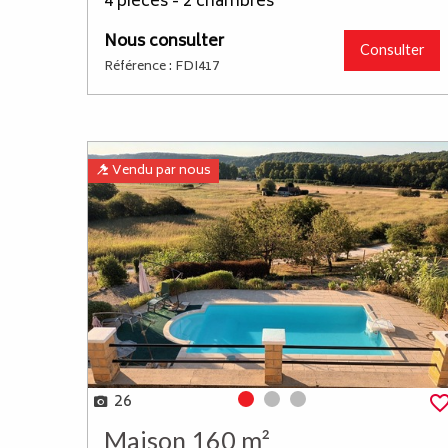
4 pièces - 2 chambres
Nous consulter
Consulter
Référence : FDI417
Vendu par nous
26
Photo 0
Photo 1
Photo 2
Maison 160 m²