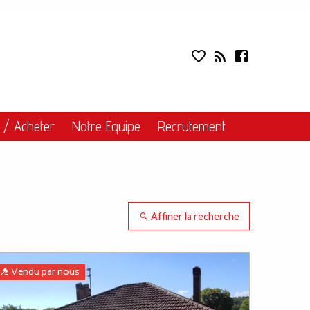
e recherche
Liens
 / Acheter
Notre Equipe
Recrutement
Affiner la recherche
Vendu par nous