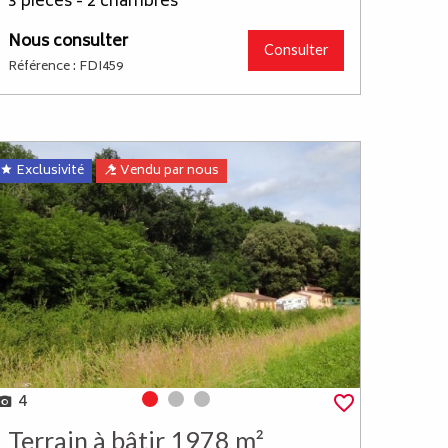
3 pièces - 2 chambres
Nous consulter
Consulter
Référence : FDI459
Exclusivité
Vendu par nous
4
Photo 0
Photo 1
Photo 2
Terrain à bâtir 1978 m²