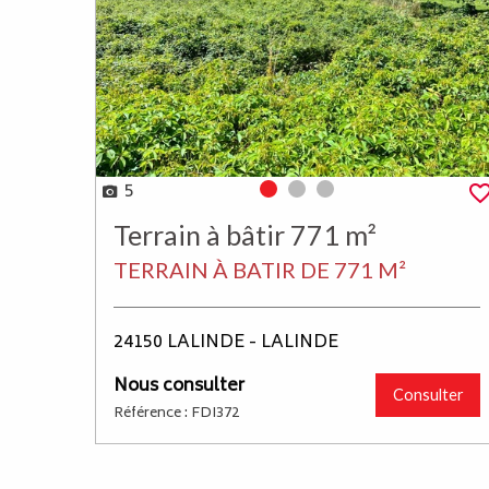
5
Photo 0
Photo 1
Photo 2
Terrain à bâtir 771 m²
TERRAIN À BATIR DE 771 M²
24150 LALINDE - LALINDE
Nous consulter
Consulter
Référence : FDI372