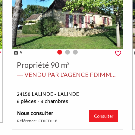
5
Photo 0
Photo 1
Photo 2
Propriété 90 m²
--- VENDU PAR L'AGENCE FDIMMO LALINDE EN PERIGORD ---
24150 LALINDE - LALINDE
6 pièces - 3 chambres
Nous consulter
Consulter
Référence : FDIFD118