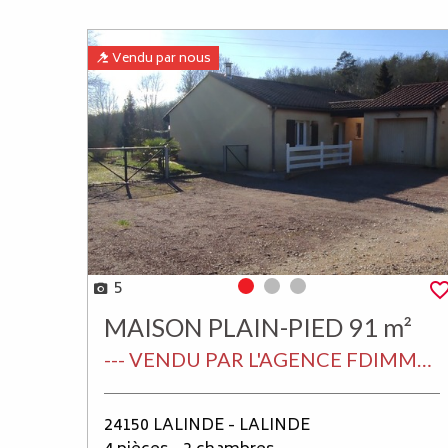
Vendu par nous
5
Photo 0
Photo 1
Photo 2
MAISON PLAIN-PIED 91 m²
--- VENDU PAR L'AGENCE FDIMMO LALINDE EN PERIGORD ---
24150 LALINDE - LALINDE