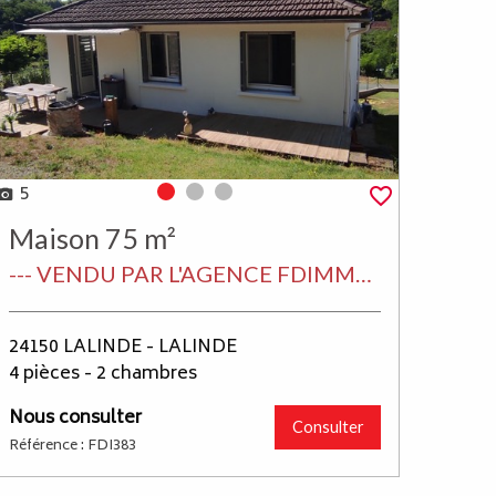
5
Photo 0
Photo 1
Photo 2
Maison 75 m²
--- VENDU PAR L'AGENCE FDIMMO LALINDE EN PERIGORD ---
24150 LALINDE - LALINDE
4 pièces - 2 chambres
Nous consulter
Consulter
Référence : FDI383