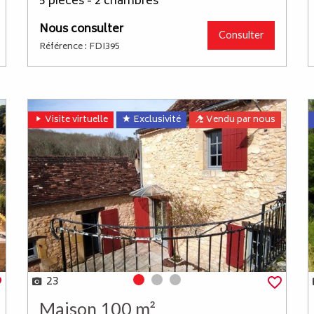
5 pièces - 2 chambres
Nous consulter
Consulter
Référence : FDI395
Visite virtuelle
Exclusivité
Vendu par nous
23
Photo 0
Photo 1
Photo 2
Maison 100 m²