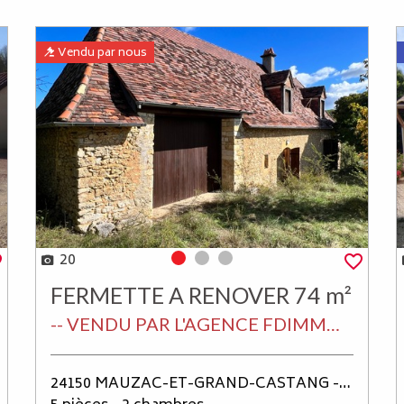
Vendu par nous
20
Photo 0
Photo 1
Photo 2
FERMETTE A RENOVER 74 m²
-- VENDU PAR L'AGENCE FDIMMO SUR LALINDE EN PERIGORD -- BELLE LONGÈRE EN PIERRE DE 74 M² HABITABLES + GRANGE ATTENANTE DE 35 M², À FINIR DE RÉNOVER SUR UN TERRAIN DE 29 204M² À 15 MIN DE LALINDE ET 10 MIN DE TREMOLAT
24150 MAUZAC-ET-GRAND-CASTANG - MAUZAC ET GRAND CASTANG