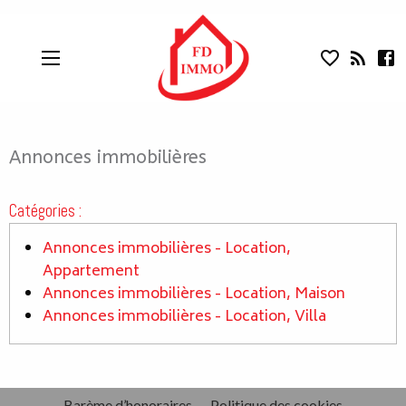
Annonces immobilières - Location
Aparté haute
En-tête
Liens
Annonces immobilières
Catégories :
Annonces immobilières - Location,
Appartement
Annonces immobilières - Location, Maison
Annonces immobilières - Location, Villa
Pied de page
Navigation secondaire
Barème d’honoraires
Politique des cookies