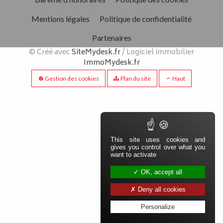
Mentions légales
Politique de confidentialité
Partenaires
© Créé avec
SiteMydesk.fr
/ Logiciel immobilier
Aparté basse
ImmoMydesk.fr
Gestion des cookies
Plan du site
Haut
This site uses cookies and
gives you control over what you
want to activate
OK, accept all
Deny all cookies
Personalize