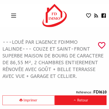
---LOUÉ PAR L'AGENCE FDIMMO LAL
Aparté haute
En-tête
Liens
---LOUÉ PAR L'AGENCE FDIMMO
LALINDE--- COUZE ET SAINT-FRONT
SUPERBE MAISON DE BOURG DE CARACTERE
DE 86,55 M², 2 CHAMBRES ENTIEREMENT
RÉNOVÉE AVEC GOÛT + BELLE TERRASSE
AVEC VUE + GARAGE ET CELLIER.
Navigation catalogue
FDI610
Référence :
Imprimer
Retour