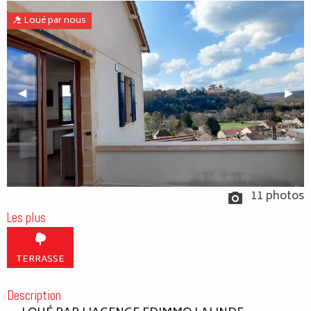
Loué par nous
Previous Slide
◀︎
Next
▶︎
11 photos
Les plus
TERRASSE
Description