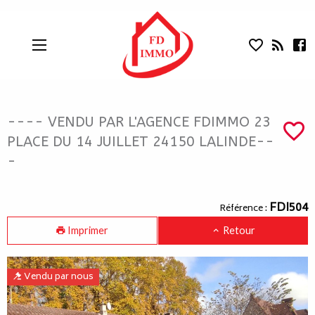
---- VENDU PAR L'AGENCE FDIMMO 23 
Aparté haute
En-tête
Liens
---- VENDU PAR L'AGENCE FDIMMO 23
PLACE DU 14 JUILLET 24150 LALINDE--
-
Navigation catalogue
FDI504
Référence :
Imprimer
Retour
Vendu par nous