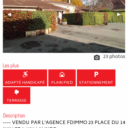
Previous Slide
◀︎
Next
▶︎
23 photos
Les plus
ADAPTÉ HANDICAPÉ
PLAIN PIED
STATIONNEMENT
TERRASSE
Description
---- VENDU PAR L'AGENCE FDIMMO 23 PLACE DU 14