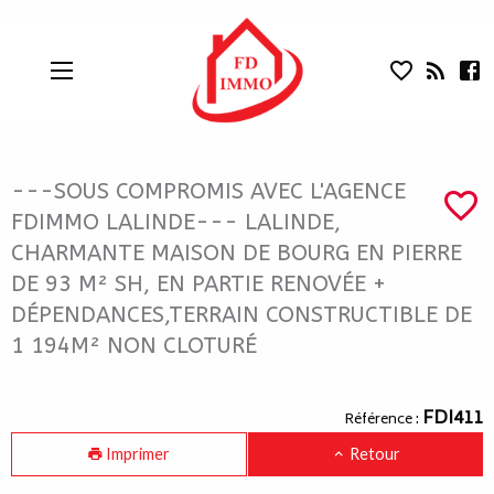
---SOUS COMPROMIS AVEC L'AGENCE
Aparté haute
En-tête
Liens
---SOUS COMPROMIS AVEC L'AGENCE
FDIMMO LALINDE--- LALINDE,
CHARMANTE MAISON DE BOURG EN PIERRE
DE 93 M² SH, EN PARTIE RENOVÉE +
DÉPENDANCES,TERRAIN CONSTRUCTIBLE DE
1 194M² NON CLOTURÉ
Navigation catalogue
FDI411
Référence :
Imprimer
Retour