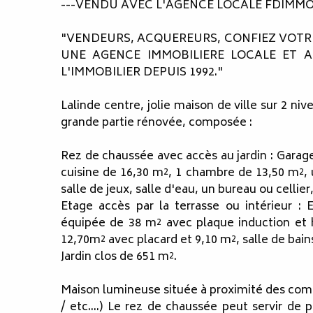
---VENDU AVEC L'AGENCE LOCALE FDIMMO 
"VENDEURS, ACQUEREURS, CONFIEZ VOTRE
UNE AGENCE IMMOBILIERE LOCALE ET A
L'IMMOBILIER DEPUIS 1992."
Lalinde centre, jolie maison de ville sur 2 n
grande partie rénovée, composée :
Rez de chaussée avec accès au jardin : Garag
cuisine de 16,30 m², 1 chambre de 13,50 m²,
salle de jeux, salle d'eau, un bureau ou cellier
Etage accès par la terrasse ou intérieur :
équipée de 38 m² avec plaque induction et 
12,70m² avec placard et 9,10 m², salle de bain
Jardin clos de 651 m².
Maison lumineuse située à proximité des com
/ etc....) Le rez de chaussée peut servir de 