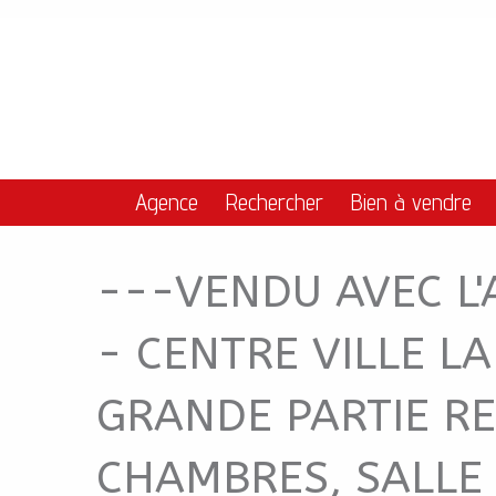
---VENDU AVEC L'
Aparté haute
En-tête
Navigation principale
Agence
Rechercher
Bien à vendre
---VENDU AVEC L
- CENTRE VILLE L
GRANDE PARTIE RE
CHAMBRES, SALLE 