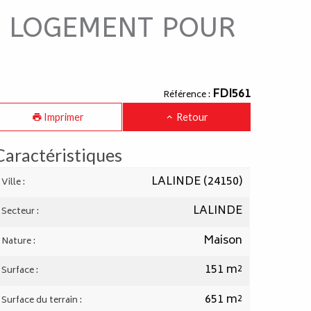
OU LOGEMENT POUR
FDI561
Référence :
Imprimer
Retour
Caractéristiques
LALINDE (24150)
Ville :
LALINDE
Secteur :
Maison
Nature :
151 m²
Surface :
651 m²
Surface du terrain :
de