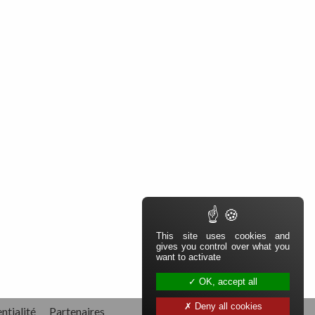
This site uses cookies and
gives you control over what you
want to activate
OK, accept all
Deny all cookies
ntialité
Partenaires