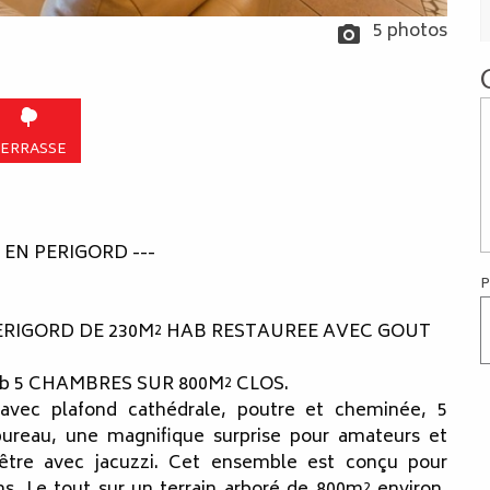
5 photos
ERRASSE
EN PERIGORD ---
P
PERIGORD DE 230M² HAB RESTAUREE AVEC GOUT
b 5 CHAMBRES SUR 800M² CLOS.
vec plafond cathédrale, poutre et cheminée, 5
ureau, une magnifique surprise pour amateurs et
être avec jacuzzi. Cet ensemble est conçu pour
ns. Le tout sur un terrain arboré de 800m² environ,