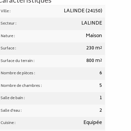
LALINDE (24150)
Ville :
LALINDE
Secteur :
Maison
Nature :
230 m²
Surface :
800 m²
Surface du terrain :
de
6
Nombre de pièces :
5
Nombre de chambres :
1
Salle de bain :
2
Salle d'eau :
Equipée
Cuisine :