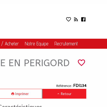
INDE EN PERIGORD 
Liens
 / Acheter
Notre Equipe
Recrutement
E EN PERIGORD
FDI134
Référence :
Imprimer
Retour
Caractéristiques