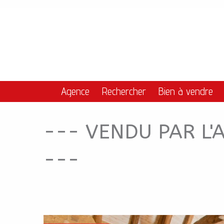
--- VENDU PAR L'
Aparté haute
En-tête
Navigation principale
Agence
Rechercher
Bien à vendre
--- VENDU PAR L'
---
Navigation catalogue