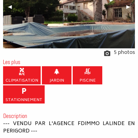
Previous Slide
◀︎
Next
▶︎
5 photos
Les plus
CLIMATISATION
JARDIN
PISCINE
STATIONNEMENT
Description
--- VENDU PAR L'AGENCE FDIMMO LALINDE EN
PERIGORD ---