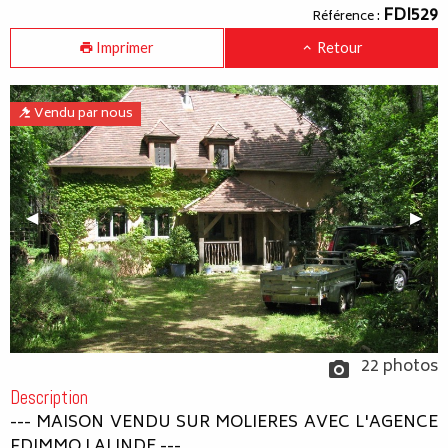
FDI529
Référence :
Imprimer
Retour
Vendu par nous
Previous Slide
◀︎
Next
▶︎
22 photos
Description
--- MAISON VENDU SUR MOLIERES AVEC L'AGENCE
FDIMMO LALINDE ---