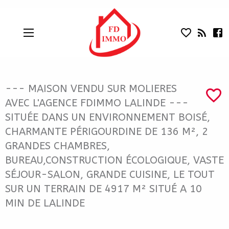
--- MAISON VENDU SUR MOLIERES A
Aparté haute
En-tête
Liens
--- MAISON VENDU SUR MOLIERES
AVEC L'AGENCE FDIMMO LALINDE ---
SITUÉE DANS UN ENVIRONNEMENT BOISÉ,
CHARMANTE PÉRIGOURDINE DE 136 M², 2
GRANDES CHAMBRES,
BUREAU,CONSTRUCTION ÉCOLOGIQUE, VASTE
SÉJOUR-SALON, GRANDE CUISINE, LE TOUT
SUR UN TERRAIN DE 4917 M² SITUÉ A 10
MIN DE LALINDE
Navigation catalogue