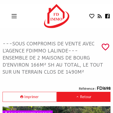
---SOUS COMPROMIS DE VENTE AVEC 
Aparté haute
En-tête
Liens
---SOUS COMPROMIS DE VENTE AVEC
L'AGENCE FDIMMO LALINDE---
ENSEMBLE DE 2 MAISONS DE BOURG
D'ENVIRON 166M² SH AU TOTAL, LE TOUT
SUR UN TERRAIN CLOS DE 1490M²
Navigation catalogue
FDI698
Référence :
Imprimer
Retour