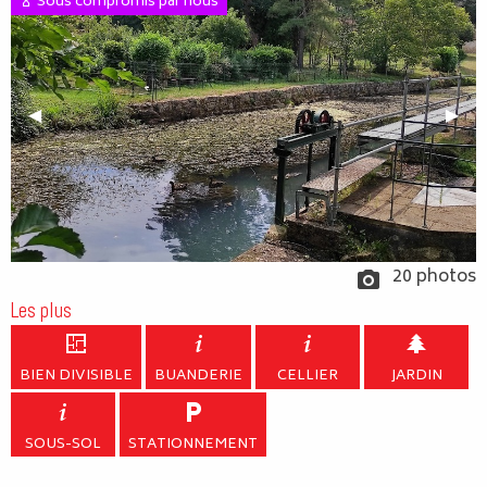
Sous compromis par nous
Previous Slide
◀︎
Next
▶︎
20 photos
Les plus
BIEN DIVISIBLE
BUANDERIE
CELLIER
JARDIN
SOUS-SOL
STATIONNEMENT