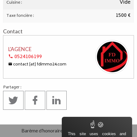
Vide
Cuisine :
1500 €
Taxe foncière :
Contact
L'AGENCE
0524106199
contact [at] fdimmo24.com
Partager :
Pied de page
Navigation secondaire
Barème d’honoraires
Politique des cookies
This site uses cookies and