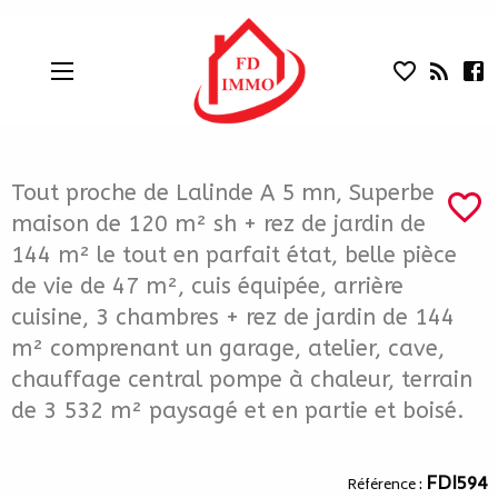
Tout proche de Lalinde A 5 mn, Superbe 
Aparté haute
En-tête
Liens
Tout proche de Lalinde A 5 mn, Superbe
maison de 120 m² sh + rez de jardin de
144 m² le tout en parfait état, belle pièce
de vie de 47 m², cuis équipée, arrière
cuisine, 3 chambres + rez de jardin de 144
m² comprenant un garage, atelier, cave,
chauffage central pompe à chaleur, terrain
de 3 532 m² paysagé et en partie et boisé.
Navigation catalogue
FDI594
Référence :