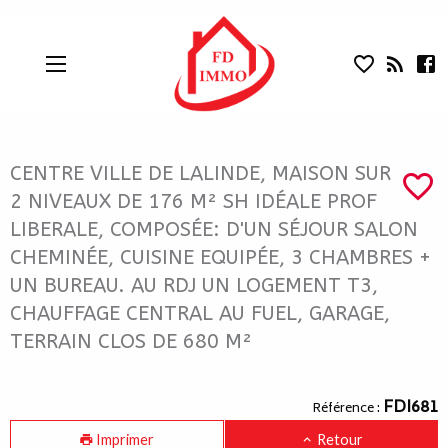
CENTRE VILLE DE LALINDE, MAISON 
Aparté haute
En-tête
Liens
CENTRE VILLE DE LALINDE, MAISON SUR
2 NIVEAUX DE 176 M² SH IDÉALE PROF
LIBERALE, COMPOSÉE: D'UN SÉJOUR SALON
CHEMINÉE, CUISINE EQUIPÉE, 3 CHAMBRES +
UN BUREAU. AU RDJ UN LOGEMENT T3,
CHAUFFAGE CENTRAL AU FUEL, GARAGE,
TERRAIN CLOS DE 680 M²
Navigation catalogue
FDI681
Référence :
Imprimer
Retour