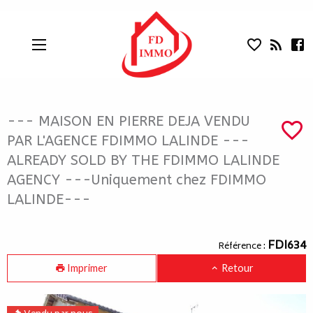
--- MAISON EN PIERRE DEJA VENDU 
Aparté haute
En-tête
Liens
--- MAISON EN PIERRE DEJA VENDU
PAR L'AGENCE FDIMMO LALINDE ---
ALREADY SOLD BY THE FDIMMO LALINDE
AGENCY ---Uniquement chez FDIMMO
LALINDE---
Navigation catalogue
FDI634
Référence :
Imprimer
Retour