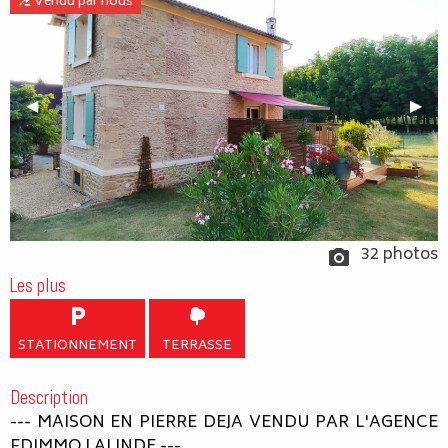
Vendu par nous
Previous Slide
◀︎
Next
▶︎
32 photos
Les plus
STATIONNEMENT
TERRASSE
Description
--- MAISON EN PIERRE DEJA VENDU PAR L'AGENCE
FDIMMO LALINDE ---