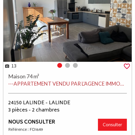
13
Photo 0
Photo 1
Photo 2
Maison 74 m²
---APPARTEMENT VENDU PAR L'AGENCE IMMOBILIERE LOCALE FDIMMO LALINDE--- Lalinde situé à 3 mn du centre ville de Lalinde dans une petite copropriété de 4 lots tous de plain-pied, joli T3 de 74 m² moderne et fonctionnel avec terrasse et jardin clos + garage, belle pièce de vie avec baie vitrée alu comprenant un séjour salon et cuisine équipée, 2 chambres, salle d'eau avec douche italienne, chauffage pompe à chaleur + une place de stationnement privé.
24150 LALINDE - LALINDE
3 pièces - 2 chambres
NOUS CONSULTER
Consulter
Référence : FDI649