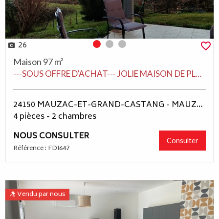
26
Photo 0
Photo 1
Photo 2
Maison 97 m²
---SOUS OFFRE D'ACHAT--- JOLIE MAISON DE PLAIN-PIED DE L'ANNÉE 2007, 97 M² HABITABLES BON ÉTAT COMPOSÉE D'UN BEAU SÉJOUR SALON AVEC CHEMINÉE INSERT ET D' UNE CUISINE OUVERTE ÉQUIPÉE, UNE GRANDE TERRASSE COUVERTE, CELLIER BUANDERIE, UN ACCES AU GD GARAGE, 2 BELLES CHAMBRES, UNE SALLE D'EAU, WC, CHAUFFAGE CENTRAL GDV, AGRÉABLE JARDIN CLOS DE 2214 M² + UN ABRI DE JARDIN.
24150 MAUZAC-ET-GRAND-CASTANG - MAUZAC ET GRAND CASTANG
4 pièces - 2 chambres
NOUS CONSULTER
Consulter
Référence : FDI647
Vendu par nous