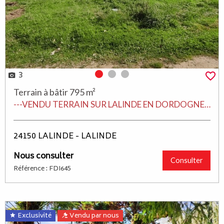
3
Photo 0
Photo 1
Photo 2
Terrain à bâtir 795 m²
---VENDU TERRAIN SUR LALINDE EN DORDOGNE AVEC L'AGENCE FDIMMO LALINDE---
24150 LALINDE - LALINDE
Nous consulter
Consulter
Référence : FDI645
Exclusivité
Vendu par nous