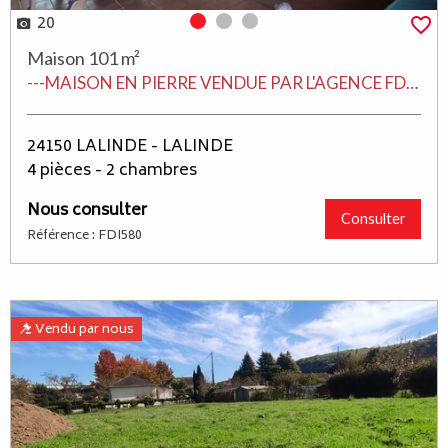
20
Photo 0
Photo 1
Photo 2
Maison 101 m²
---MAISON EN PIERRE VENDUE PAR L'AGENCE FDIMMO LALINDE EN PERIGORD--- A 5 MIN DE LALINDE, JOLIE MAISON DE CARACTERE EN PIERRE SUR 2 NIVEAUX A RÉNOVER AVEC VUE, A RÉNOVER, COMPOSÉE A L'ÉTAGE D'UN SÉJOUR CUISINE, 2 CHAMBRES + STUDIO DE 32 M² ENVIRON AU RDC, GARAGE, LE TOUT SUR UN TERRAIN CLOS DE 350 M².
24150 LALINDE - LALINDE
4 pièces - 2 chambres
Nous consulter
Consulter
Référence : FDI580
Vendu par nous