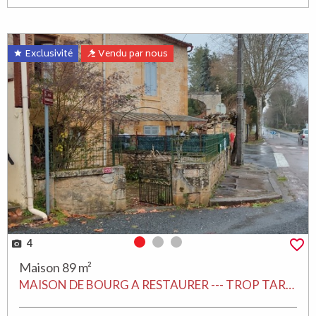
Exclusivité
Vendu par nous
4
Photo 0
Photo 1
Photo 2
Maison 89 m²
MAISON DE BOURG A RESTAURER --- TROP TARD !!! MAISON EN PIERRE PETITS PRIX VENDU PAR L'AGENCE FDIMMO LALINDE EN PERIGORD---