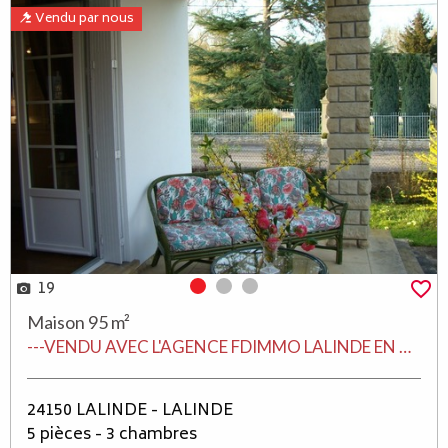
Vendu par nous
19
Photo 0
Photo 1
Photo 2
Maison 95 m²
---VENDU AVEC L'AGENCE FDIMMO LALINDE EN PERIGORD---
24150 LALINDE - LALINDE
5 pièces - 3 chambres